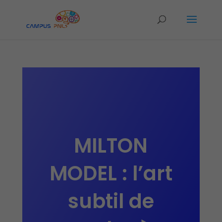
MILTON
MODEL : l’art
subtil de