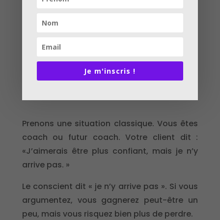
« Si vous voulez bien. »
Elles créent un rythme, une complicité, un
assentiment progressif.
Je m'inscris !
Un exemple concret pour vous montrer la
puissance du Milton Model
Prenons une situation classique. Vous êtes
coach ou futur coach. Votre client dit :
«J’aimerais être plus confiant, mais je n’y
arrive pas. »
Le conscient dit « je n’y arrive pas ». Si vous
argumentez, vous gagnerez peut-être un
peu, mais vous risquez bien plus de perdre.