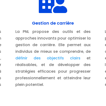

Je m'in
Gestion de carrière
s
La PNL propose des outils et des
n
approches innovants pour optimiser la
e
gestion de carrière. Elle permet aux
s
individus de mieux se comprendre, de
,
définir des objectifs clairs
et
r
réalisables, et de développer des
à
stratégies efficaces pour progresser
s
professionnellement et atteindre leur
s
plein potentiel.