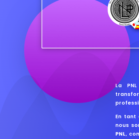
La PNL
transf
professi
En tant
nous so
PNL
, co