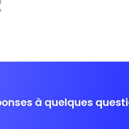
t
s
onses à quelques quest