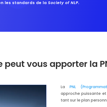
lon les standards de la
Society of NLP.
 peut vous apporter la P
La
PNL (Programmati
approche puissante et 
tant sur le plan personn