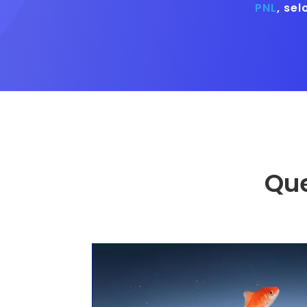
PNL
, se
Que