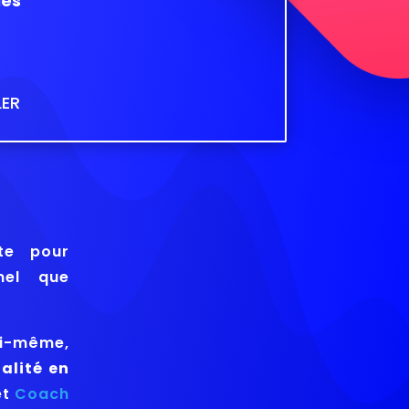
les
LER
te pour
nel que
ui-même,
alité en
et
Coach