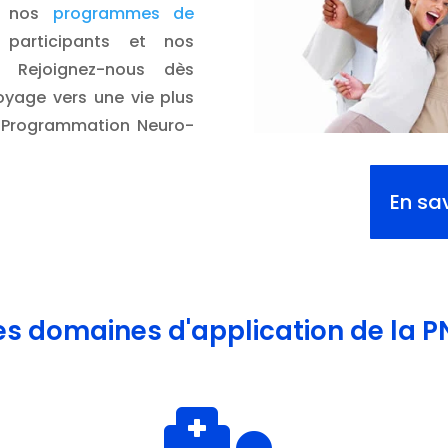
ir nos
programmes de
participants et nos
. Rejoignez-nous dès
yage vers une vie plus
a Programmation Neuro-
En sav
es domaines d'application de la P
Inscrivez-vous à notre newsletter....
C"est ici !